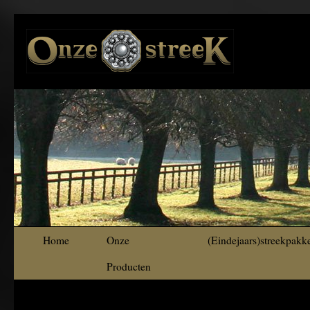
Home
Onze
(Eindejaars)streekpakk
Producten